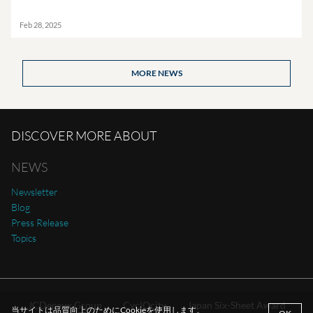
Feb 28, 2025
MORE NEWS
DISCOVER MORE ABOUT
NEWS
Newsletter
Blog
Press Release
Topics
JCDecaux Group
CyclOcity
Japan Six-Sheet Award
当サイトは品質向上のためにCookieを使用します。