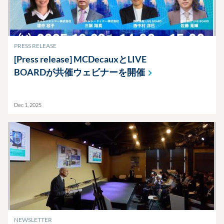
PRESS RELEASE
[Press release] MCDecauxとLIVE
BOARDが共催ウェビナーを開催
Dec 1, 2025
NEWSLETTER