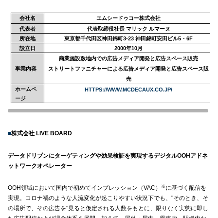
会社名
エムシードゥコー株式会社
代表者
代表取締役社長 マリック ルマーヌ
所在地
東京都千代田区神田錦町
3-23
神田錦町安田ビル
5
・
6F
設立日
2000
年
10
月
商業施設敷地内での広告メディア開発と広告スペース販売
事業内容
ストリートファニチャーによる広告メディア開発と広告スペース販
売
ホームペ
HTTPS://WWW.MCDECAUX.CO.JP/
ージ
■
株式会社
LIVE BOARD
データドリブンにターゲティングや効果検証を実現するデジタル
OOH
アドネ
ットワークオペレーター
※
OOH
領域において国内で初めてインプレッション（
VAC
）
に基づく配信を
実現。コロナ禍のような人流変化が起こりやすい状況下でも、
"
そのとき、そ
の場所で、その広告を
"
見ると仮定される人数をもとに、限りなく実態に即し