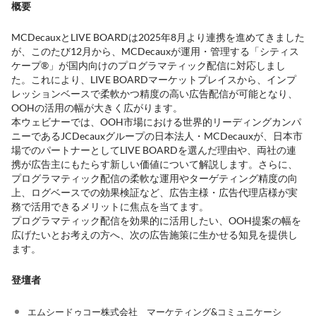
概要
MCDecauxとLIVE BOARDは2025年8月より連携を進めてきました
が、このたび12月から、MCDecauxが運用・管理する「シティス
ケープ®」が国内向けのプログラマティック配信に対応しまし
た。これにより、LIVE BOARDマーケットプレイスから、インプ
レッションベースで柔軟かつ精度の高い広告配信が可能となり、
OOHの活用の幅が大きく広がります。
本ウェビナーでは、OOH市場における世界的リーディングカンパ
ニーであるJCDecauxグループの日本法人・MCDecauxが、日本市
場でのパートナーとしてLIVE BOARDを選んだ理由や、両社の連
携が広告主にもたらす新しい価値について解説します。さらに、
プログラマティック配信の柔軟な運用やターゲティング精度の向
上、ログベースでの効果検証など、広告主様・広告代理店様が実
務で活用できるメリットに焦点を当てます。
プログラマティック配信を効果的に活用したい、OOH提案の幅を
広げたいとお考えの方へ、次の広告施策に生かせる知見を提供し
ます。
登壇者
エムシードゥコー株式会社 マーケティング&コミュニケーシ