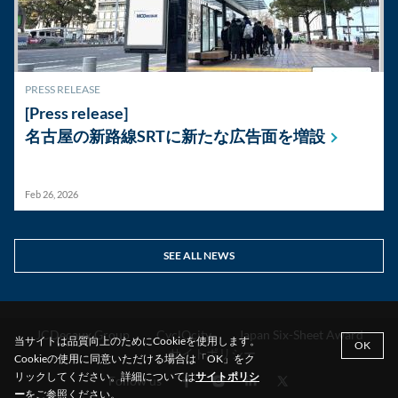
PRESS RELEASE
[Press release]
名古屋の新路線SRTに新たな広告面を増設
Feb 26, 2026
SEE ALL NEWS
JCDecaux Group
CyclOcity
Japan Six-Sheet Award
当サイトは品質向上のためにCookieを使用します。
OK
サイトポリシー
Cookieの使用に同意いただける場合は「OK」をク
リックしてください。詳細については
サイトポリシ
Follow us
ー
をご参照ください。