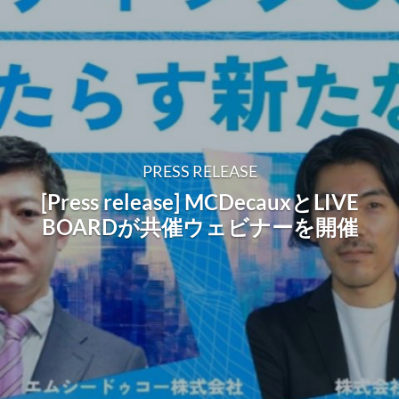
PRESS RELEASE
[Press release] MCDecauxとLIVE
BOARDが共催ウェビナーを開催