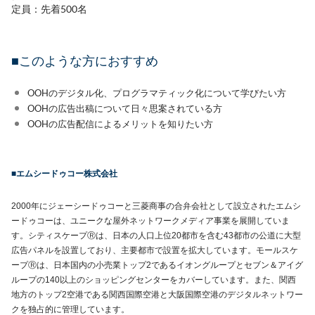
定員：先着500名
■このような方におすすめ
OOHのデジタル化、プログラマティック化について学びたい方
OOHの広告出稿について日々思案されている方
OOHの広告配信によるメリットを知りたい方
■エムシードゥコー株式会社
2000
年にジェーシードゥコーと三菱商事の合弁会社として設立されたエムシ
ードゥコーは、ユニークな屋外ネットワークメディア事業を展開していま
す。シティスケープⓇは、日本の人口上位
20
都市を含む
43
都市の公道に大型
広告パネルを設置しており、主要都市で設置を拡大しています。モールスケ
ープⓇは、日本国内の小売業トップ
2
であるイオングループとセブン＆アイグ
ループの
140
以上のショッピングセンターをカバーしています。また、関西
地方のトップ
2
空港である関西国際空港と大阪国際空港のデジタルネットワー
クを独占的に管理しています。