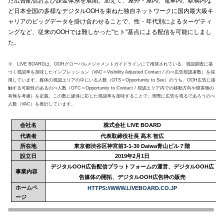
た広告配信および課金体系を展開。加えて、屋外・屋内、電車内、駅構内な
ど日本全国の多様なデジタル
OOH
を束ねた独自ネットワークに国内最大級キ
ャリアのビッグデータを掛け合わせることで、性・年代別によるターゲティ
ングなど、従来の
OOH
では難しかった
"
ヒト
"
基点による配信を可能にしまし
た。
※
LIVE BOARD
は、
OOH
グローバルメジャメントガイドラインにて推奨されている、視認調査に基
づく視認率を加味したインプレッション（
VAC
＝
Visibility Adjusted Contact /
のべ広告視認者数）を採
用しています。媒体の視認エリアの中にいる人数（
OTS
＝
Opportunity to See
）のうち、
OOH
広告に接
触する可能性のあるのべ人数（
OTC
＝
Opportunity to Contact /
視認エリア内での移動方向や障害物の
有無を考慮）を定義。この数に媒体に応じた視認率を加味することで、実際に広告を視るであろうのべ
人数（
VAC
）を推計しています。
会社名
株式会社
LIVE BOARD
代表者
代表取締役社長 髙木 智広
所在地
東京都渋谷区神宮前
3-1-30 Daiwa
青山ビル７階
設立日
2019
年
2
月
1
日
デジタル
OOH
広告配信プラットフォームの運営、デジタル
OOH
広
事業内容
告媒体の開拓、デジタル
OOH
広告枠の販売
ホームペ
HTTPS://WWW.LIVEBOARD.CO.JP
ージ