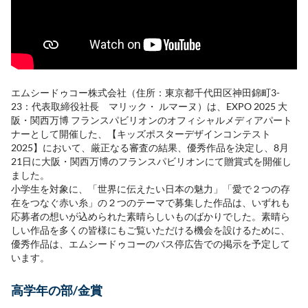
エムシードゥコー株式会社（住所：東京都千代田区神田錦町3-
23：代表取締役社長 マリック・ ルマーヌ）は、EXPO 2025 大
阪・関西万博 フランスパビリオンのオフィシャルメディアパート
ナーとして開催した、【キッズポスターデザインコンテスト
2025】において、厳正なる審査の結果、優秀作品を決定し、8月
21日に大阪・関西万博のフランスパビリオンにて贈賞式を開催し
ました。
小学生を対象に、「世界に伝えたい日本の魅力」「愛で２つの存
在をつなぐ赤い糸」の２つのテーマで募集した作品は、いずれも
応募者の想いが込められた素晴らしいものばかりでした。素晴ら
しい作品を多くの皆様にもご覧いただける機会を設けるために、
優秀作品は、エムシードゥコーのバス停広告での掲示を予定して
います。
高学年の部/金賞