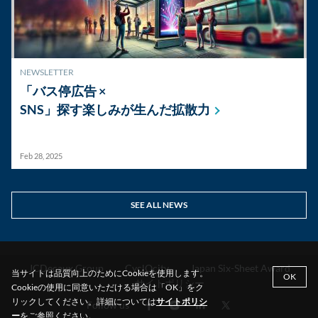
NEWSLETTER
「バス停広告 ×
SNS」探す楽しみが生んだ拡散力
Feb 28, 2025
SEE ALL NEWS
JCDecaux Group
CyclOcity
Japan Six-Sheet Award
当サイトは品質向上のためにCookieを使用します。
OK
サイトポリシー
Cookieの使用に同意いただける場合は「OK」をク
リックしてください。詳細については
サイトポリシ
Follow us
ー
をご参照ください。